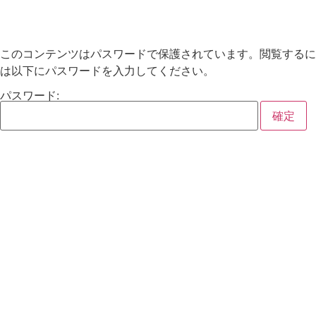
このコンテンツはパスワードで保護されています。閲覧するに
は以下にパスワードを入力してください。
パスワード: